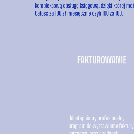
kompleksową obsługę księgową, dzięki której moż
Całość za 100 zł miesięcznie czyli 100 za 100.
FAKTUROWANIE
Udostępniamy profesjonalny
program do wystawiamy faktury
sprzedaży oraz ewidencji