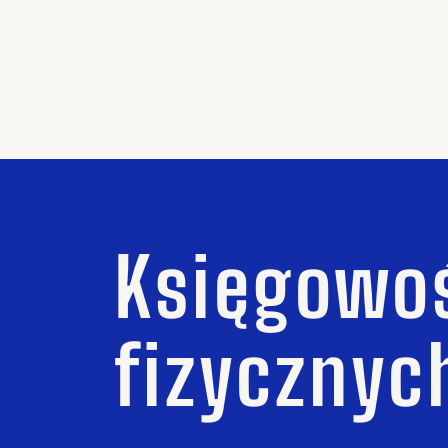
Księgowoś
fizycznyc