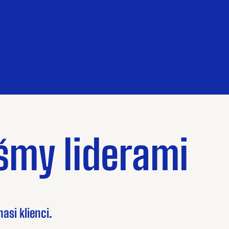
iśmy liderami
asi klienci.