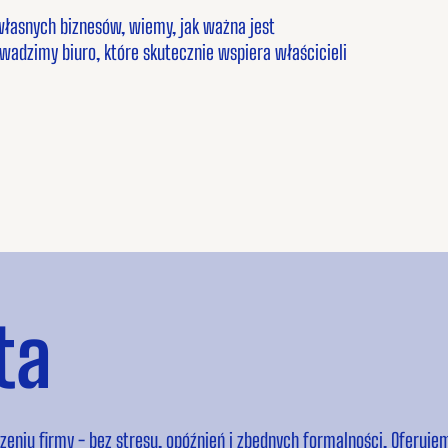
łasnych biznesów, wiemy, jak ważna jest
wadzimy biuro, które skutecznie wspiera właścicieli
ta
u firmy - bez stresu, opóźnień i zbędnych formalności. Oferuje