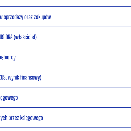
w sprzedaży oraz zakupów
US DRA (właściciel)
iębiorcy
US, wynik finansowy)
sięgowego
wych przez księgowego