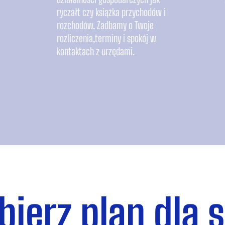
ryczałt czy książka przychodów i
rozchodów. Zadbamy o Twoje
rozliczenia,terminy i spokój w
kontaktach z urzędami.
ierz plan dla s