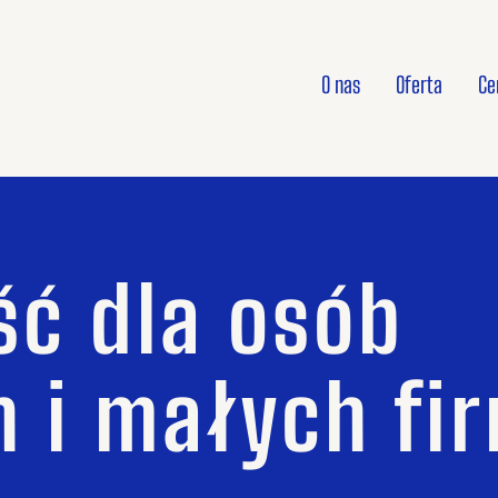
O nas
Oferta
Ce
ć dla osób
h i małych fi