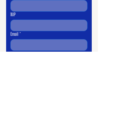
NIP
Email
*
Temat
Podpisanie umowy
Oferta premium dla jednoosobowych
działalności gospodarczych
Zainteresowanie inną ofertą
Wiadomość